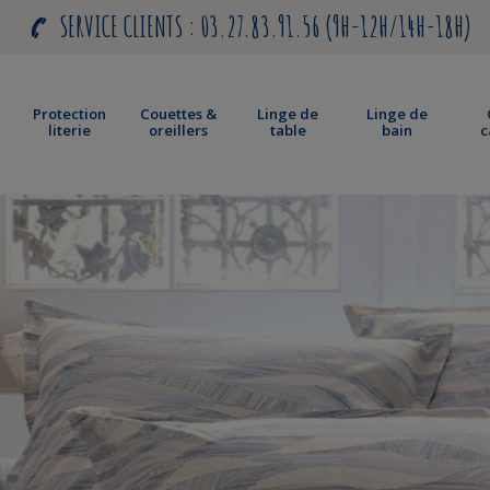
 CLIENTS : 03.27.83.91.56 (9H-12H/14H-18H)
Protection
Couettes &
Linge de
Linge de
literie
oreillers
table
bain
c