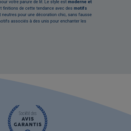
Esprit
ur votre parure de lit. Le style est
moderne et
et finitions de cette tendance avec des
motifs
t neutres pour une décoration chic, sans fausse
Des jeux de ray
motifs associés à des unis pour enchanter les
aux amateurs d
noir et gris da
plus audacieux
Découvrir