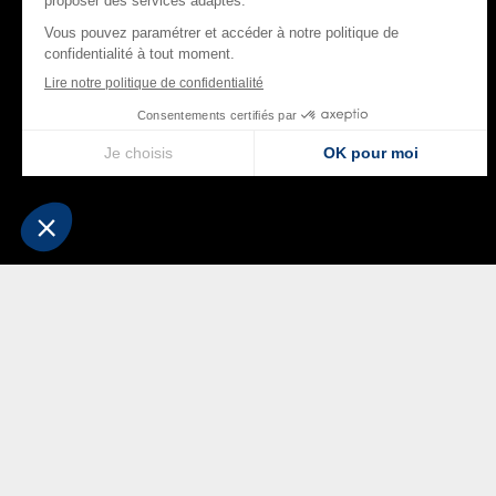
Fabr
Nous confec
linge 