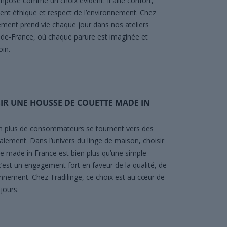
impose comme un choix évident. Il allie confort,
nt éthique et respect de l’environnement. Chez
ement prend vie chaque jour dans nos ateliers
-de-France, où chaque parure est imaginée et
in.
IR UNE HOUSSE DE COUETTE MADE IN
 en plus de consommateurs se tournent vers des
alement. Dans l’univers du linge de maison, choisir
 made in France est bien plus qu’une simple
c’est un engagement fort en faveur de la qualité, de
ronnement. Chez Tradilinge, ce choix est au cœur de
jours.