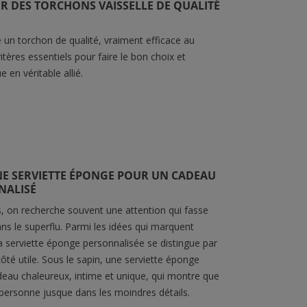
R DES TORCHONS VAISSELLE DE QUALITÉ
un torchon de qualité, vraiment efficace au
ritères essentiels pour faire le bon choix et
 en véritable allié.
NE SERVIETTE ÉPONGE POUR UN CADEAU
NALISÉ
s, on recherche souvent une attention qui fasse
P DE BAIN DE QUALITÉ :
COMMENT CHOISIR LE
ans le superflu. Parmi les idées qui marquent
MENT BIEN LE CHOISIR
LINGE DE LIT ENFANT IDÉAL
la serviette éponge personnalisée se distingue par
S CONSEILS À
?
NAÎTRE
ôté utile. Sous le sapin, une serviette éponge
Le choix du linge de lit enfant est
eau chaleureux, intime et unique, qui montre que
ap de bain est un élément
essentiel pour assurer des nuits
personne jusque dans les moindres détails.
tiel du linge de bain . Plus
confortables et favoriser le bien-