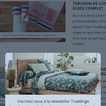
TORCHON DE CUISI
GUIDE COMPLET
Au cœur de la cuisine
professionnelles, le t
décisif. Chez Tradil
exigence que notre ling
Voici tout ce qu’il faut
d’office.
Lire la suite
×
DRAP EN PERCALE
DIFFÉRENCES POU
Quand il s’agit de choi
mais le tissage fait t
souvent : la percale d
évoquent tous deux con
Inscrivez-vous à la newsletter Tradilinge
pourtant bien différen