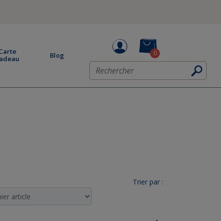
Carte
0
Blog
adeau
Trier par :