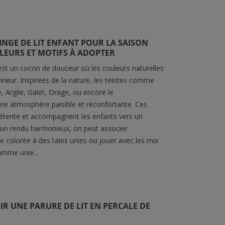
oppant qu'une serviette
être des plus...
que, il doit...
Lire la suite
la suite
INGE DE LIT ENFANT POUR LA SAISON
ULEURS ET MOTIFS À ADOPTER
st un cocon de douceur où les couleurs naturelles
nneur. Inspirées de la nature, les teintes comme
, Argile, Galet, Orage, ou encore le
 une atmosphère paisible et réconfortante. Ces
 détente et accompagnent les enfants vers un
 un rendu harmonieux, on peut associer
 colorée à des taies unies ou jouer avec les mix
mme unie...
R UNE PARURE DE LIT EN PERCALE DE