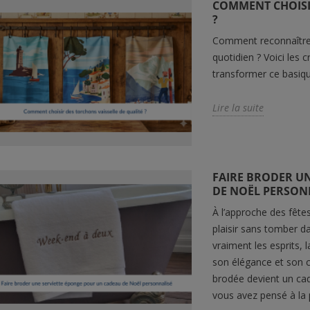
COMMENT CHOISI
?
Comment reconnaître 
quotidien ? Voici les c
transformer ce basique
Lire la suite
FAIRE BRODER U
DE NOËL PERSON
À l’approche des fête
 MESURE : LA
HOUSSE DE COUETTE EN
DRA
plaisir sans tomber d
 IDÉALE POUR
SATIN DE QUALITÉ :
COM
vraiment les esprits, 
AS ATYPIQUES
COMMENT BIEN LA CHOISIR
? LE
?
CON
son élégance et son c
rap parfaitement
brodée devient un cad
La housse de couette en satin
Le dr
 matelas n'est pas
vous avez pensé à la 
séduit par son toucher soyeux,
essen
 simple qu'il y