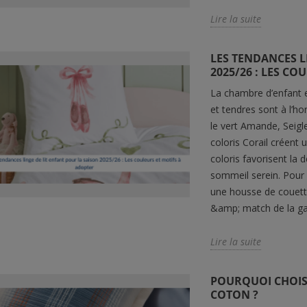
son rendu légèrement lumineux
envel
 dimensions...
Lire la suite
et son confort...
classi
Lire la suite
Lire 
LES TENDANCES L
2025/26 : LES CO
La chambre d’enfant e
et tendres sont à l’ho
le vert Amande, Seigle
coloris Corail créent
coloris favorisent la
sommeil serein. Pour
une housse de couette
&amp; match de la ga
Lire la suite
POURQUOI CHOISI
COTON ?