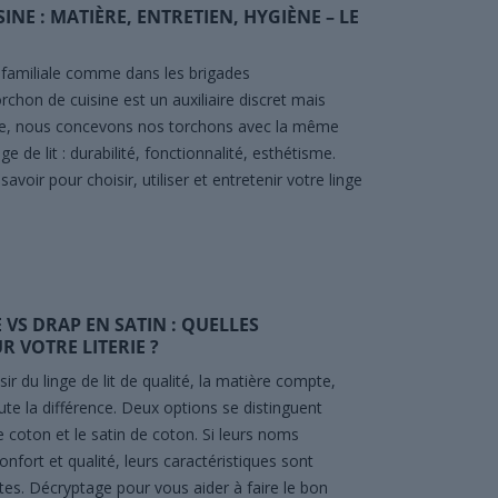
NE : MATIÈRE, ENTRETIEN, HYGIÈNE – LE
 familiale comme dans les brigades
orchon de cuisine est un auxiliaire discret mais
inge, nous concevons nos torchons avec la même
e de lit : durabilité, fonctionnalité, esthétisme.
 savoir pour choisir, utiliser et entretenir votre linge
 VS DRAP EN SATIN : QUELLES
R VOTRE LITERIE ?
sir du linge de lit de qualité, la matière compte,
oute la différence. Deux options se distinguent
e coton et le satin de coton. Si leurs noms
fort et qualité, leurs caractéristiques sont
tes. Décryptage pour vous aider à faire le bon