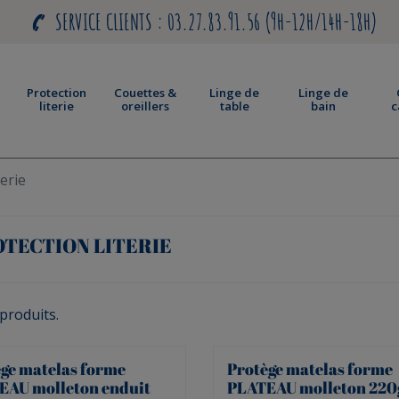
SERVICE CLIENTS : 03.27.83.91.56 (9H-12H/14H-18H)
Protection
Couettes &
Linge de
Linge de
literie
oreillers
table
bain
c
terie
TECTION LITERIE
 produits.
ge matelas forme
Protège matelas forme
EAU molleton enduit
PLATEAU molleton 220g