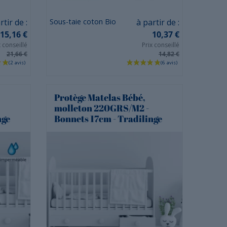
Prix
rtir de :
Sous-taie coton Bio
à partir de :
15,16 €
10,37 €
x conseillé
Prix conseillé
21,66 €
14,82 €
Protège Matelas Bébé,
molleton 220GRS/M2 -
nge
Bonnets 17cm - Tradilinge