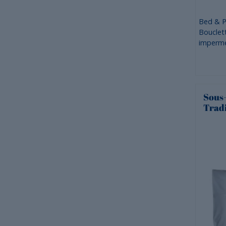
Bed & P
Bouclet
imperm
Sous-
Tradi