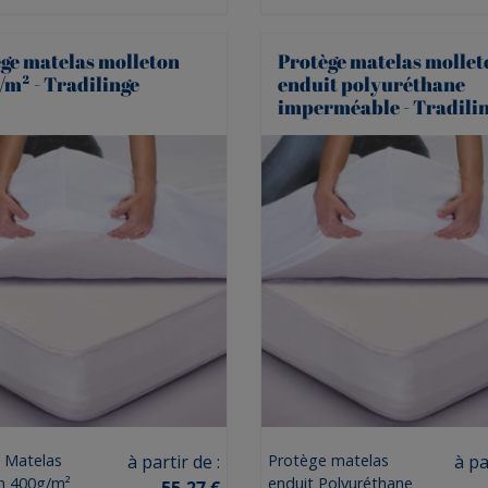
ge matelas molleton
Protège matelas mollet
m² - Tradilinge
enduit polyuréthane
imperméable - Tradili
Prix
Prix
 Matelas
à partir de :
Protège matelas
à pa
n 400g/m²
enduit Polyuréthane
55,27 €