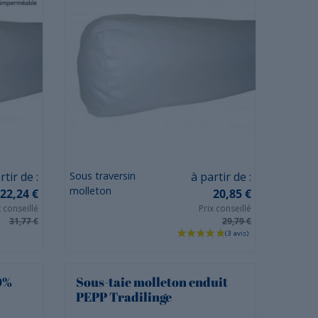
(5 avis)
Prix
rtir de :
Sous traversin
à partir de :
molleton
22,24 €
20,85 €
x conseillé
Prix conseillé
31,77 €
29,79 €
0%
Sous-taie molleton enduit
PEPP Tradilinge