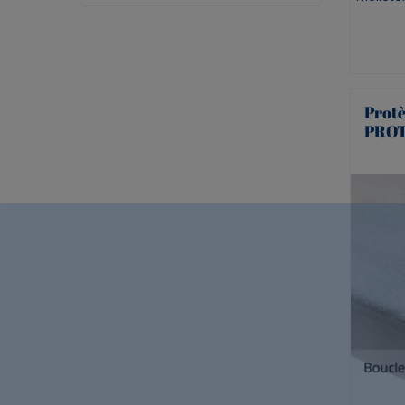
Prot
PROT