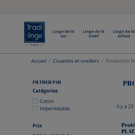
Linge de lit
Linge de lit
Linge de lit
uni
motif
enfant
Accueil
Couettes et oreillers
Protection li
PRO
FILTRER PAR
Catégories
Coton
Il y a 23
Imperméable
Protè
Prix
PLAT