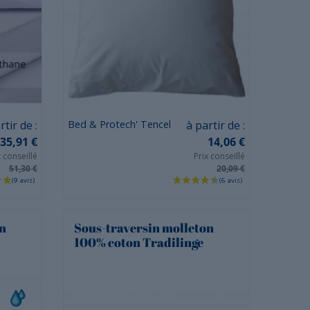
Prix
rtir de :
Bed & Protech' Tencel
à partir de :
35,91 €
14,06 €
x conseillé
Prix conseillé
51,30 €
20,09 €
on
Sous-traversin molleton
100% coton Tradilinge