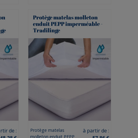
on
Protège matelas molleton
enduit PEPP imperméable -
nge
Tradilinge
Prix
rtir de :
Protège matelas
à partir de :
molleton enduit PEPP
48,28 €
57,86 €