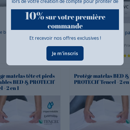
lors de votre création de compte pour profiter de
10%
sur votre première
commande
Prix
Prix
ie bébé 100%
à partir de :
Protège matelas bébé
à pa
Et recevoir nos offres exclusives !
molleton enduit PEPP
9,38 €
Prix conseillé
Pri
13,40 €
Je m'inscris
ge matelas tête et pieds
Protège matelas BED &
vables BED & PROTECH'
PROTECH' Tencel - 2 en 
 - 2 en 1