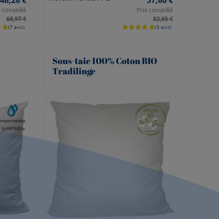
x conseillé
Prix conseillé
68,97 €
82,65 €
(1 avis)
Sous-taie 100% Coton BIO
Tradilinge