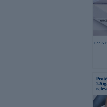
Bed & P
Protè
220g/
relev