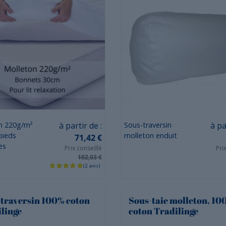
Prix
Prix
n 220g/m²
à partir de :
Sous-traversin
à pa
pieds
molleton enduit
71,42 €
es
Prix conseillé
Pri
102,03 €
traversin 100% coton
Sous-taie molleton, 10
linge
coton Tradilinge