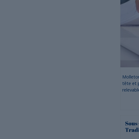
Molleto
tête et 
relevabl
Sous-
Tradi