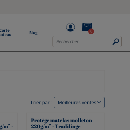
Carte
0
Blog
adeau
Trier par :
Protège matelas molleton
/m² -
220g/m² - Tradilinge