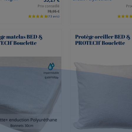
Prix conseillé
Pri
78,95 €
ège matelas BED &
Protège oreiller BED &
ECH' Bouclette
PROTECH' Bouclette