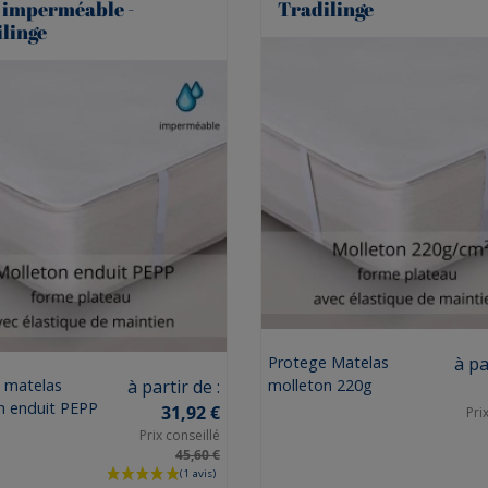
 imperméable -
Tradilinge
linge
Prix
Protege Matelas
à pa
Prix
 matelas
à partir de :
molleton 220g
n enduit PEPP
31,92 €
Pri
Prix conseillé
45,60 €