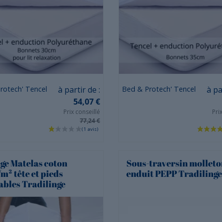
Prix
Prix
rotech' Tencel
à partir de :
Bed & Protech' Tencel
à pa
54,07 €
Prix conseillé
Pri
77,24 €
ge Matelas coton
Sous-traversin mollet
m² tête et pieds
enduit PEPP Tradilinge
ables Tradilinge