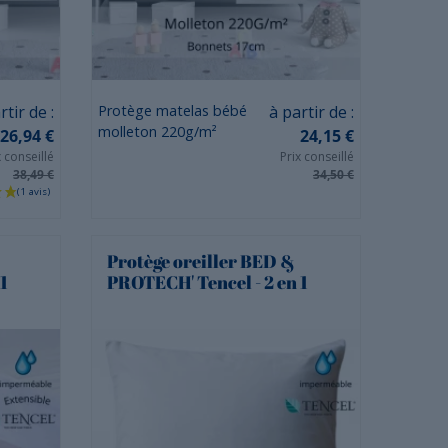
(13 avis)
Prix
rtir de :
Protège matelas bébé
à partir de :
molleton 220g/m²
26,94 €
24,15 €
x conseillé
Prix conseillé
38,49 €
34,50 €
Protège oreiller BED &
1
PROTECH' Tencel - 2 en 1