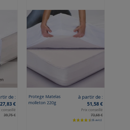
Prix
rtir de :
Protege Matelas
à partir de :
molleton 220g
27,83 €
51,58 €
x conseillé
Prix conseillé
39,75 €
73,68 €