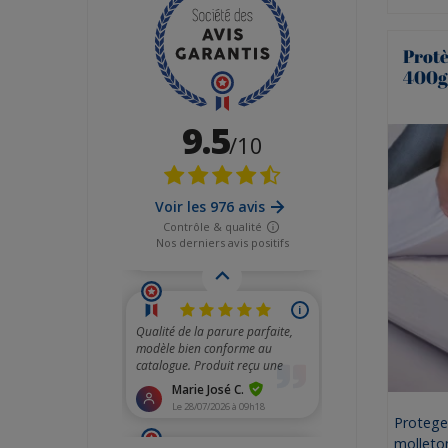
Protè
400g/
Protege
molleto