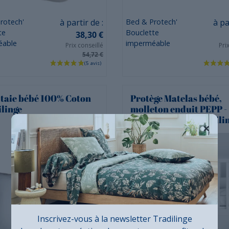
Prix
Prix
rotech'
à partir de :
Bed & Protech'
à pa
te
Bouclette
38,30 €
éable
imperméable
Prix conseillé
Pri
54,72 €
taie bébé 100% Coton
Protège Matelas bébé,
linge
molleton enduit PEPP -
Bonnets 17cm - Tradili
×
Inscrivez-vous à la newsletter Tradilinge