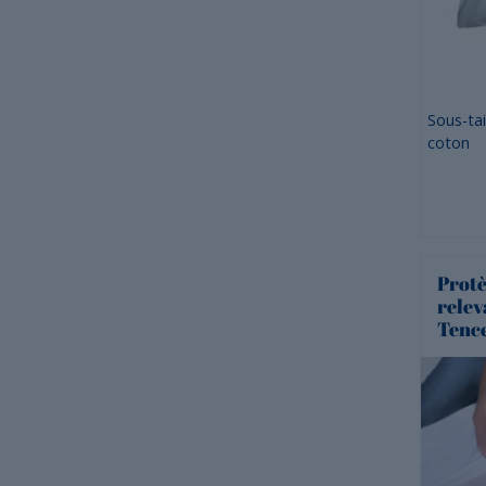
Sous-ta
coton
Protè
rele
Tencel