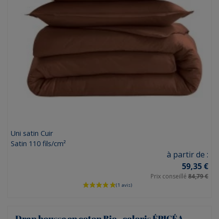
Uni satin Cuir
Satin 110 fils/cm²
Prix
à partir de :
59,35 €
Prix conseillé
84,79 €
Drap housse en coton Bio - coloris ÉPICÉA-