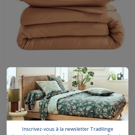
Uni percale Melba
×
Percale 80 fils/cm²
Prix
à partir de :
41,30 €
Prix conseillé
59,00 €
Drap housse satin Tradilinge uni CUIR (Grand
Inscrivez-vous à la newsletter Tradilinge
Hôtel Cuir)