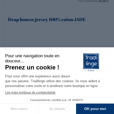
Prix conseillé
33,36 €
Drap housse jersey 100% coton JADE
9.5
/10
976 avis