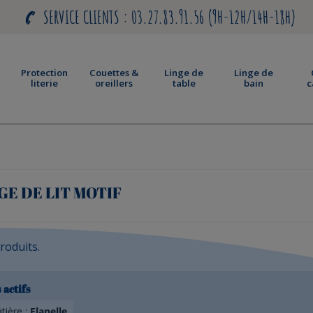
SERVICE CLIENTS : 03.27.83.91.56 (9H-12H/14H-18H)
Protection
Couettes &
Linge de
Linge de
literie
oreillers
table
bain
c
GE DE LIT MOTIF
produits.
 actifs
ière :
Flanelle