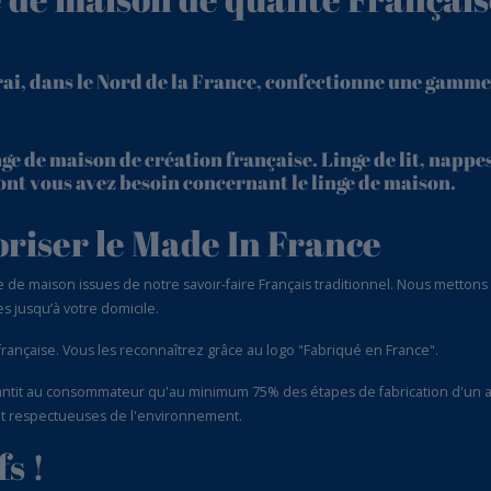
rai, dans le Nord de la France, confectionne une gamme
ge de maison de création française. Linge de lit, nappes
 dont vous avez besoin concernant le linge de maison.
oriser le Made In France
 maison issues de notre savoir-faire Français traditionnel. Nous mettons en
s jusqu’à votre domicile.
 française. Vous les reconnaîtrez grâce au logo "Fabriqué en France".
rantit au consommateur qu'au minimum 75% des étapes de fabrication d'un art
 et respectueuses de l'environnement.
s !