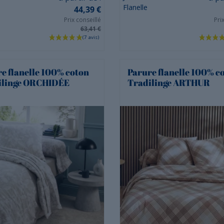
Flanelle
44,39 €
Prix conseillé
Pri
63,41 €
e flanelle 100% coton
Parure flanelle 100% c
ilinge ORCHIDÉE
Tradilinge ARTHUR