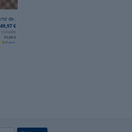
rtir de :
49,97 €
x conseillé
71,39 €
(7 avis)