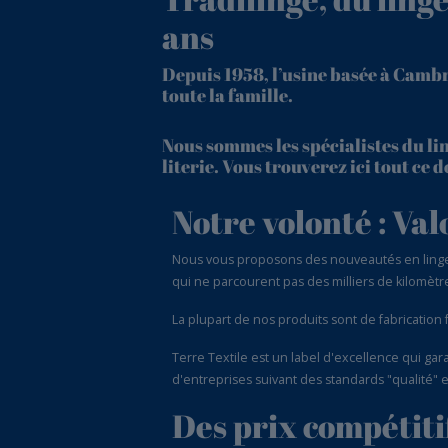
ans
Depuis 1958, l’usine basée à Camb
toute la famille.
Nous sommes les spécialistes du lin
literie. Vous trouverez ici tout ce
Notre volonté : Val
Nous vous proposons des nouveautés en linge de
qui ne parcourent pas des milliers de kilomètre
La plupart de nos produits sont de fabrication
Terre Textile est un label d'excellence qui ga
d'entreprises suivant des standards "qualité"
Des prix compétitif