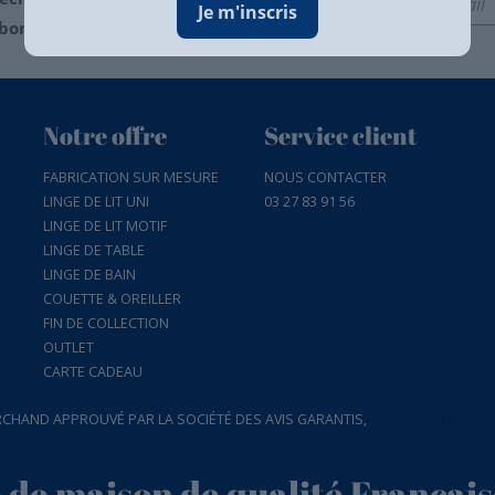
Je m'inscris
bons plans...
Notre offre
Service client
FABRICATION SUR MESURE
NOUS CONTACTER
LINGE DE LIT UNI
03 27 83 91 56
LINGE DE LIT MOTIF
LINGE DE TABLE
LINGE DE BAIN
COUETTE & OREILLER
FIN DE COLLECTION
OUTLET
CARTE CADEAU
CHAND APPROUVÉ PAR LA SOCIÉTÉ DES AVIS GARANTIS,
CLIQUEZ ICI POUR 
e de maison de qualité Français