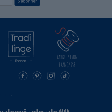
S’abonner
FABRICATION
FRANÇAISE
VÉRIFIER
.
e depuis plus de 60