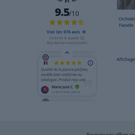
Orchidée
Flanelle
Affichage
Recevez nos offres sp