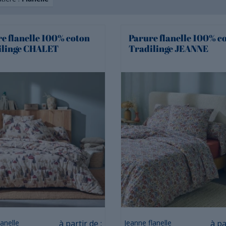
e flanelle 100% coton
Parure flanelle 100% c
ilinge CHALET
Tradilinge JEANNE
Prix
Prix
lanelle
à partir de :
Jeanne flanelle
à pa