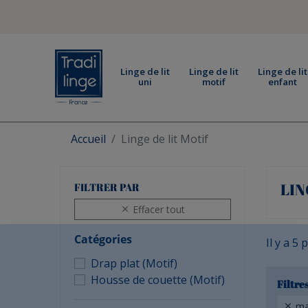
Linge de lit
Linge de lit
Linge de lit
uni
motif
enfant
Accueil
Linge de lit Motif
LIN
FILTRER PAR
Effacer tout

Catégories
Il y a 5 
Drap plat (Motif)
Housse de couette (Motif)
Filtres
mat
