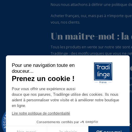
Nous nous attachons à définir une politique de 
Acheter français, oui, mais pas à n’importe que
vous, nos clients.
Un maître-mot : la 
Tous les produits en vente sur notre site sont e
Tradilinge : des motifs uniques que vous ne re
Notre valeur ajouté
Pour nous contacter, rien de plus simple qu’un 
Une équipe est dédiée au bon suivi de vos com
êtes perdus dans le choix des tailles par exempl
9.5
Acheter Tradilinge 
/10
976 avis