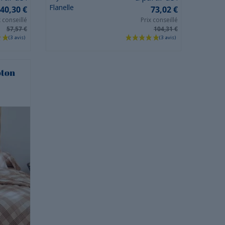
Flanelle
40,30 €
73,02 €
x conseillé
Prix conseillé
57,57 €
104,31 €
oton