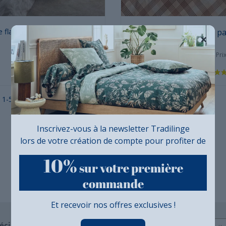
Prix
Prix
 flanelle
à partir de :
Arthur flanelle
à pa
×
Flanelle
73,02 €
Prix conseillé
Pri
104,31 €
 1-5 de 5 article(s)
Inscrivez-vous à la newsletter Tradilinge
lors de votre création de compte pour profiter de
10%
sur votre première
commande
Et recevoir nos offres exclusives !
éciales