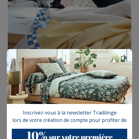
×
L’écologie
Le
linge de maison français
a un impact positif sur notre
planète.
En choisissant la fabrication française, vous réduisez votre
empreinte carbone, car vos achats ne traversent pas le
globe.
Les distances de transport sont bien moindres
Inscrivez-vous à la newsletter Tradilinge
comparées à un produit venant d’Asie.
lors de votre création de compte pour profiter de
De plus, notre production respecte l’environnement.
Nos
10%
sur votre première
usines partenaires sont équipées de systèmes