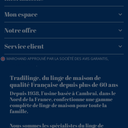
Mon espace
Notre offre
Service client
MARCHAND APPROUVÉ PAR LA SOCIÉTÉ DES AVIS GARANTIS,
CLIQUEZ
ICI POUR VÉRIFIER
.
Tradilinge, du linge de maison de
qualité Française depuis plus de 60 ans
Depuis 1958, l’usine basée à Cambrai, dans le
Nord de la France, confectionne une gamme
complète de linge de maison pour toute la
famille.
Nous sommes les spécialistes du linge de