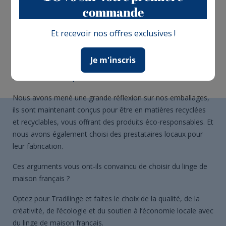
d’assainissement et contrôlées régulièrement pour garantir
commande
qu’aucune eau usée n’est rejetée dans la nature.
Et recevoir nos offres exclusives !
Les produits utilisés sont conformes aux réglementations
françaises, garantissant l’absence de substances nocives.
Je m'inscris
Vous et votre famille ne courrez aucun risque suite à
l’utilisation de
nos produits
.
Nous avons mené une grande réflexion sur nos emballages,
ils sont maintenant conçus pour être en matières recyclées
et recyclables, vous offrant des produits éco-responsables.
Et
nous avons également choisi des prestataires locaux pour
leur fabrication.
Ces arguments vous ont-ils convaincu de choisir du
linge de
maison français
?
Optez pour Tradilinge et faites le choix de la qualité, de la
créativité, de l’écologie et du soutien à l’économie locale avec
du
linge de maison français.