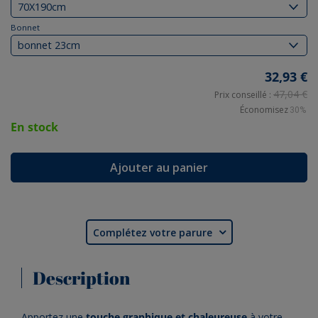
Bonnet
32,93 €
47,04 €
Prix conseillé :
Économisez
30%
En stock
Ajouter au panier
Complétez votre parure

Description
Apportez une
touche graphique et chaleureuse
à votre