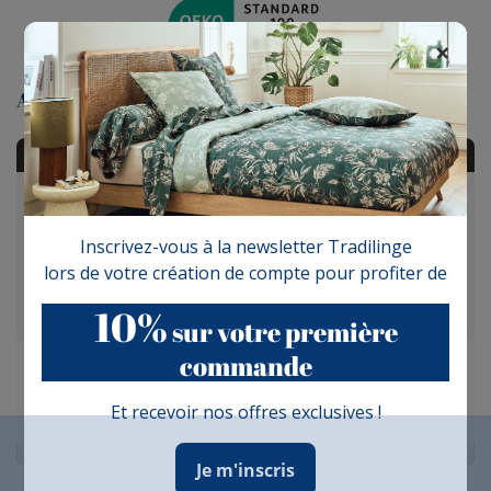
×
Avis clients
AVIS À PROPOS DU PRODUIT
10
Inscrivez-vous à la newsletter Tradilinge
/10
lors de votre création de compte pour profiter de
VOIR L'ATTESTATION
Basé sur 1 avis
10%
sur votre première
commande
Olivier D.
Publié le 13/12/2025 à 17:07
(Date de commande : 29/11/2025)
Et recevoir nos offres exclusives !
Parfait
Je m'inscris