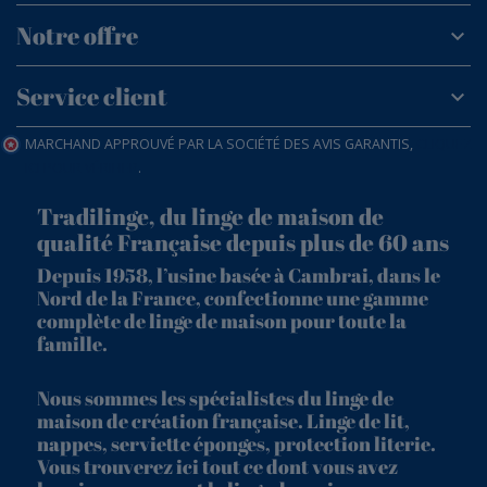
Notre offre
Service client
MARCHAND APPROUVÉ PAR LA SOCIÉTÉ DES AVIS GARANTIS,
CLIQUEZ
ICI POUR VÉRIFIER
.
Tradilinge, du linge de maison de
qualité Française depuis plus de 60 ans
Depuis 1958, l’usine basée à Cambrai, dans le
Nord de la France, confectionne une gamme
complète de linge de maison pour toute la
famille.
Nous sommes les spécialistes du linge de
maison de création française. Linge de lit,
nappes, serviette éponges, protection literie.
Vous trouverez ici tout ce dont vous avez