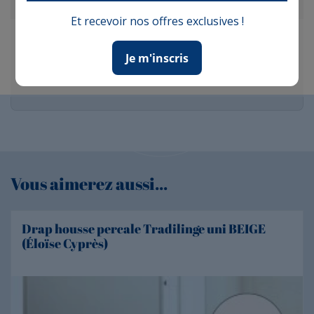
Et recevoir nos offres exclusives !
Françoise V.
Publié le 14/02/2025 à 19:40
(Date de commande : 03/02/2025)
Je m'inscris
1er lavage avant utilisation comme conseillée pourtant le tissu est
un peu rêche,moi qui est la peau sensible!A voir avec le temps...
Vous aimerez aussi...
Drap housse percale Tradilinge uni BEIGE
(Éloïse Cyprès)