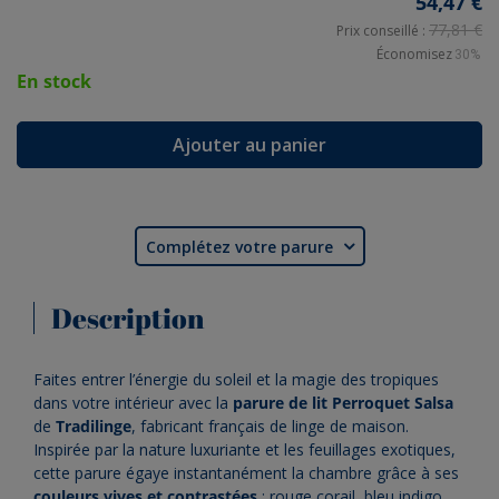
54,47 €
77,81 €
Prix conseillé :
Économisez
30%
En stock
Ajouter au panier
Complétez votre parure

Description
Faites entrer l’énergie du soleil et la magie des tropiques
dans votre intérieur avec la
parure de lit Perroquet Salsa
de
Tradilinge
, fabricant français de linge de maison.
Inspirée par la nature luxuriante et les feuillages exotiques,
cette parure égaye instantanément la chambre grâce à ses
couleurs vives et contrastées
: rouge corail, bleu indigo,