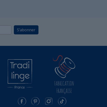
S’abonner
FABRICATION
FRANÇAISE