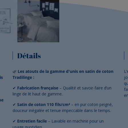
Détails
🌿
Les atouts de la gamme d'unis en satin de coton
L’
is
Tradilinge :
jo
qu
✔
Fabrication française
– Qualité et savoir-faire d’un
fa
linge de lit haut de gamme.
en
me
✔
Satin de coton 110 fils/cm²
– en pur coton peigné,
douceur inégalée et tenue impeccable dans le temps.
✔
Entretien facile
– Lavable en machine pour un
usage quotidien.