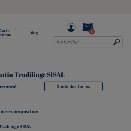
Carte
0
Blog
adeau
satin Tradilinge SISAL
ectionné
Guide des tailles
 votre composition
Tradilinge SISAL