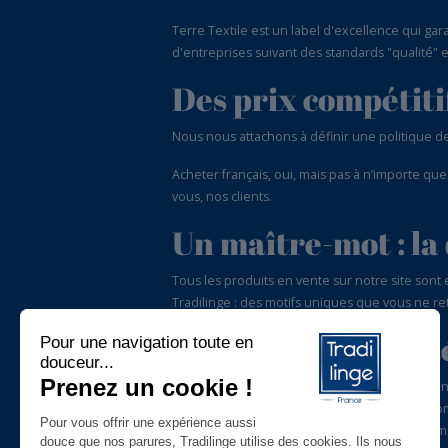
Terre Textile est un label d'excellence qui ga
d'entreprises suivant des standards "qualité"
Des prix compétitif
Nous nous attachons à définir une politique de 
Acheter français, oui, mais pas à n’importe que
vous, nos clients.
Un maître-mot : la 
Tous les produits en vente sur notre site sont e
Tradilinge : des motifs uniques que vous ne re
Notre valeur ajouté
Pour nous contacter, rien de plus simple qu’un 
Une équipe est dédiée au bon suivi de vos com
êtes perdus dans le choix des tailles par exempl