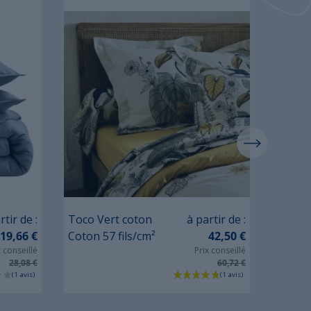
Prix
rtir de :
Toco Vert coton
à partir de :
Tiago 
19,66 €
Coton 57 fils/cm²
42,50 €
Satin 1
x conseillé
Prix conseillé
28,08 €
60,72 €