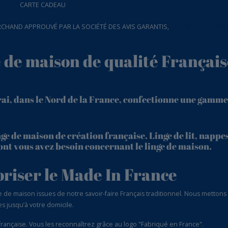
CARTE CADEAU
CHAND APPROUVÉ PAR LA SOCIÉTÉ DES AVIS GARANTIS,
CLIQUEZ ICI POUR 
e de maison de qualité Français
rai, dans le Nord de la France, confectionne une gamme
ge de maison de création française. Linge de lit, nappes
 dont vous avez besoin concernant le linge de maison.
oriser le Made In France
 maison issues de notre savoir-faire Français traditionnel. Nous mettons en
s jusqu’à votre domicile.
 française. Vous les reconnaîtrez grâce au logo "Fabriqué en France".