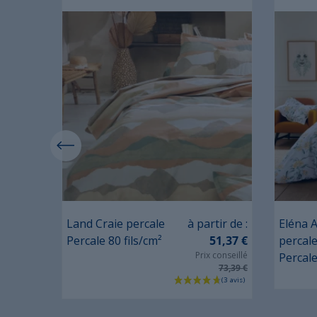
Prix
tir de :
Land Craie percale
à partir de :
Eléna 
21,25 €
Percale 80 fils/cm²
51,37 €
percal
 conseillé
Prix conseillé
Percale
30,36 €
73,39 €