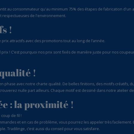
rantit au consommateur qu'au minimum 75% des étapes de fabrication d'un art
 et respectueuses de l'environnement.
s !
prix attractifs avec des promotions tout au long de l’année.
l prix ! C’est pourquoi nos prix sont fixés de manière juste pour nos coupeurs
qualité !
n phase avec notre charte qualité. De belles finitions, des motifs créatifs, du
trouverez nulle part ailleurs. Chaque motif est dessiné dans notre atelier de
e : la proximité !
coup de fil !
mandes et en cas de problème, vous pourrez les appeler très facilement. El
e. Tradilinge, c’est aussi du conseil pour vous satisfaire.