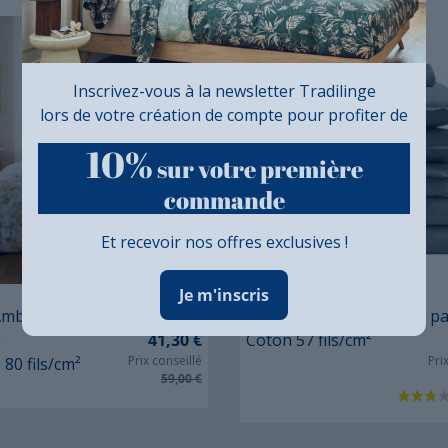
Inscrivez-vous à la newsletter Tradilinge
lors de votre création de compte pour profiter de
10%
sur votre première
commande
Et recevoir nos offres exclusives !
Je m'inscris
Prix
Prix
Ambre
à partir de :
Uni coton Orage
à pa
e
41,30 €
Coton 57 fils/cm²
Prix conseillé
Pri
 80 fils/cm²
59,00 €