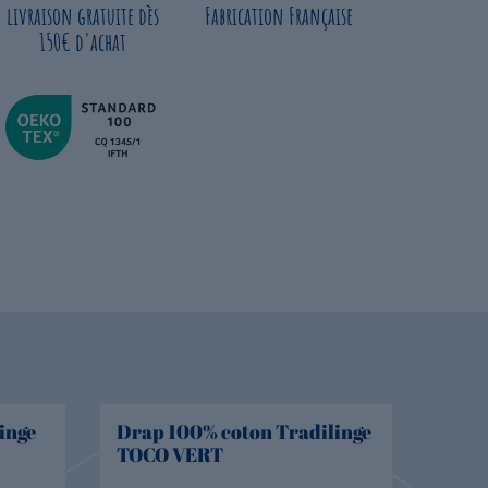
livraison gratuite dès
Fabrication Française
150€ d'achat
inge
Drap 100% coton Tradilinge
Drap
TOCO VERT
Trad
Indi