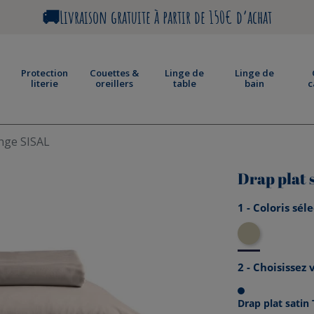
🚚Livraison gratuite à partir de 150€ d’achat
Protection
Couettes &
Linge de
Linge de
literie
oreillers
table
bain
c
inge SISAL
Drap plat 
1 - Coloris sél
Sisal
2 - Choisissez
Drap plat satin 