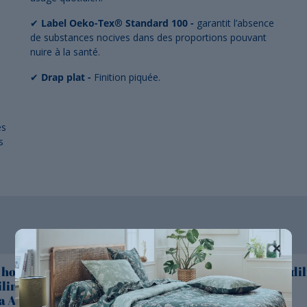
✔
Label Oeko-Tex
®
Standard 100
-
garantit l’absence
de substances nocives dans des proportions pouvant
nuire à la santé.
✔
Drap plat -
Finition piquée.
és
s
×
housse percale
Taie 100% coton Tradil
ilinge uni AMBRE
ORAGE
na Ambre)