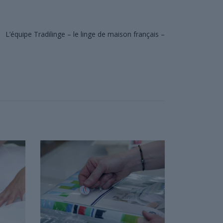
L’équipe Tradilinge – le linge de maison français –
TRADILING
FRANÇAIS D
L’INTERNA
Depuis 1958, 
de faire conn
France mais au