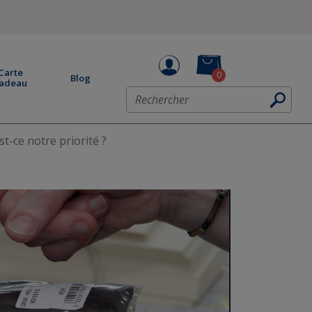
Carte
0
Blog
adeau
st-ce notre priorité ?