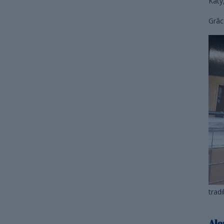
Katy,
Grâc
tradi
Alo