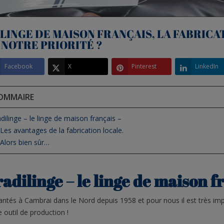
 LINGE DE MAISON FRANÇAIS, LA FABRICA
 NOTRE PRIORITÉ ?
Facebook
X
Pinterest
LinkedIn
OMMAIRE
dilinge – le linge de maison français –
Les avantages de la fabrication locale.
Alors bien sûr…
 MESURE : LA
HOUSSE DE COUETTE EN
DRA
 IDÉALE POUR
SATIN DE QUALITÉ :
COM
adilinge – le linge de maison f
AS ATYPIQUES
COMMENT BIEN LA CHOISIR
? LE
?
CON
rap parfaitement
antés à Cambrai dans le Nord depuis 1958 et pour nous il est très im
La housse de couette en satin
Le dr
 matelas n'est pas
e outil de production !
séduit par son toucher soyeux,
essen
 simple qu'il y