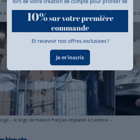
 Didier et bien d’autres !
lors de votre création de compte pour profiter de
10%
e à vous, toute une économie est préservée et pour cela nous vous 
sur votre première
commande
Et recevoir nos offres exclusives !
Je m'inscris
linge – le linge de maison français implanté à Cambrai –
rs bien sûr…