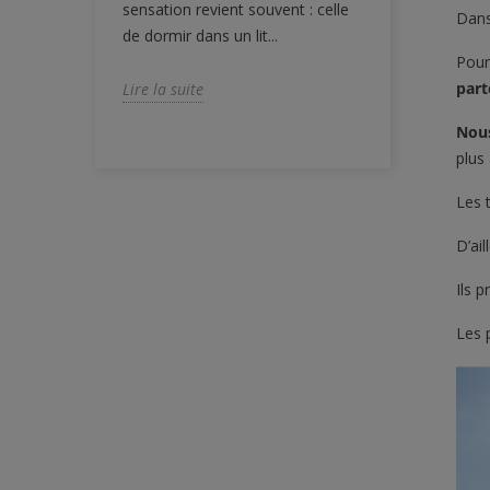
sensation revient souvent : celle
paraît. Si les
Dans
de dormir dans un lit...
Pour
Lire la suite
part
Lire la suite
Nou
plus
Les 
D’ai
Ils 
Les 