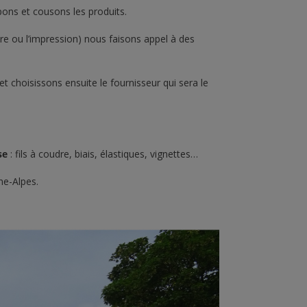
oppant qu'une serviette
être des plus...
pons et cousons les produits.
que, il doit...
ure ou l’impression) nous faisons appel à des
Lire la suite
la suite
t choisissons ensuite le fournisseur qui sera le
se
: fils à coudre, biais, élastiques, vignettes…
ne-Alpes.