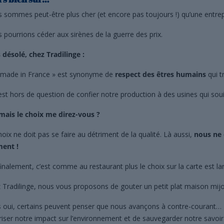
 sommes peut-être plus cher (et encore pas toujours !) qu’une entre
 pourrions céder aux sirènes de la guerre des prix.
 désolé, chez Tradilinge :
 made in France » est synonyme de
respect des êtres humains
qui t
 est hors de question de confier notre production à des usines qui souill
mais le choix me direz-vous ?
hoix ne doit pas se faire au détriment de la qualité. Là aussi,
nous ne 
ent !
finalement, c’est comme au restaurant plus le choix sur la carte est l
 Tradilinge, nous vous proposons de gouter un petit plat maison mijo
s oui, certains peuvent penser que nous avançons à contre-courant… 
riser notre impact sur l’environnement et de sauvegarder notre savoir-