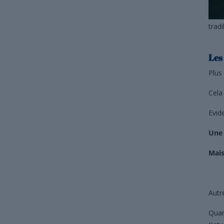
tradi
Les
Plus
Cela
Evid
Une 
Mais
Autr
Quan