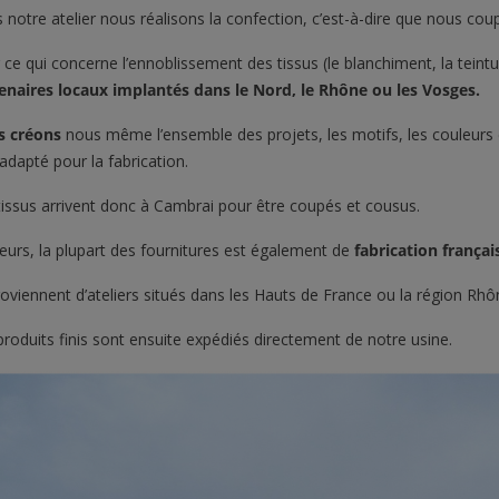
son rendu légèrement lumineux
envel
 dimensions...
 notre atelier nous réalisons la confection, c’est-à-dire que nous cou
et son confort...
classi
 ce qui concerne l’ennoblissement des tissus (le blanchiment, la teint
enaires locaux implantés dans le Nord, le Rhône ou les Vosges.
Lire la suite
Lire 
s créons
nous même l’ensemble des projets, les motifs, les couleurs e
 adapté pour la fabrication.
tissus arrivent donc à Cambrai pour être coupés et cousus.
lleurs, la plupart des fournitures est également de
fabrication françai
proviennent d’ateliers situés dans les Hauts de France ou la région Rhô
produits finis sont ensuite expédiés directement de notre usine.