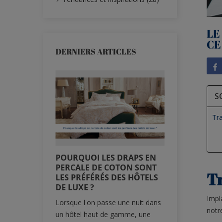
LE
CE
DERNIERS ARTICLES
S
Tra
POURQUOI LES DRAPS EN
DRAPS SUR
PERCALE DE COTON SONT
SOLUTION
Tr
LES PRÉFÉRÉS DES HÔTELS
LES MATEL
DE LUXE ?
Trouver un d
Impl
Lorsque l'on passe une nuit dans
adapté à son
notr
un hôtel haut de gamme, une
toujours aussi