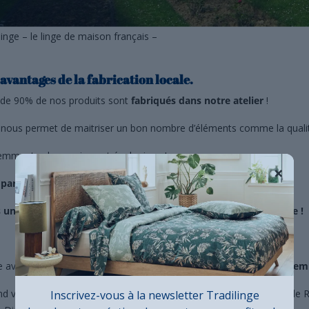
linge – le linge de maison français –
 avantages de la fabrication locale.
 de 90% de nos produits sont
fabriqués dans notre atelier
!
 nous permet de maitriser un bon nombre d’éléments comme la qualit
emment cela a un impact écologique !
×
parure de lit qui voyage plus que vous, c’est ballot !
 une parure de lit qui vient de Cambrai, ce n’est pas une bêtise !
e avantage, et pas des moindres cela contribue à
pérenniser des emp
d vous achetez du linge chez
Tradilinge
, il passe entre les mains de
Inscrivez-vous à la newsletter Tradilinge