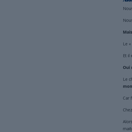
Nous
Nous
Mais
Le «
Et il
Oui 
Le c
mom
Car 
Chez
Alor
mait