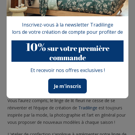
Inscrivez-vous à la newsletter Tradilinge
lors de votre création de compte pour profiter de
10%
sur votre première
commande
Et recevoir nos offres exclusives !
Je m'inscris
Vous l’aurez compris, le linge de lit fleuri ne cesse de se
réinventer et l’équipe de création de
Tradilinge
est toujours
inspirée par la mode, la photographie et l’art en général pour
vous proposer de nouveaux modèles à chaque saison !
L’atelier de confection s’applique à agrémenter notre linge de