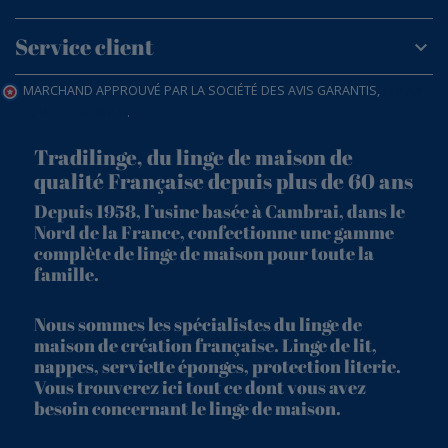
Service client
MARCHAND APPROUVÉ PAR LA SOCIÉTÉ DES AVIS GARANTIS,
CLIQUEZ
ICI POUR VÉRIFIER
.
Tradilinge, du linge de maison de
qualité Française depuis plus de 60 ans
Depuis 1958, l’usine basée à Cambrai, dans le
Nord de la France, confectionne une gamme
complète de linge de maison pour toute la
famille.
Nous sommes les spécialistes du linge de
maison de création française. Linge de lit,
nappes, serviette éponges, protection literie.
Vous trouverez ici tout ce dont vous avez
besoin concernant le linge de maison.