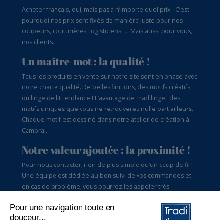
Acheter français, oui, mais pas à n’importe quel prix ! C’est
pourquoi nos prix sont fixés de manière juste pour nos
coupeurs, couturières, logisticiens, … Mais aussi pour vous,
nos clients.
Un maître-mot : la qualité !
Tous les produits en vente sur notre site sont en phase avec
notre charte qualité. De belles finitions, des motifs créatifs,
du linge de lit tendance ! L’avantage de Tradilinge : des
motifs uniques que vous ne retrouverez nulle part ailleurs.
Chaque motif est dessiné dans notre atelier de création à
Cambrai.
Notre valeur ajoutée : la proximité !
Pour nous contacter, rien de plus simple qu’un coup de fil !
Une équipe est dédiée au bon suivi de vos commandes et
en cas de problème, vous pourrez les appeler très
facilement. Elle pourra également vous aiguiller si vous êtes
perdus dans le choix des tailles par exemple. Tradilinge,
c’est aussi du conseil pour vous satisfaire.