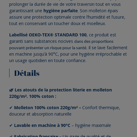
prolonger la durée de vie de votre traversin tout en vous
garantissant une
hygiène parfaite
. Son molleton épais
assure une protection optimale contre l’humidité et l’usure,
tout en conservant un toucher doux et moelleux.
Labellisé OEKO-TEX® STANDARD 100
, ce produit est
garanti sans substances nocives
dans des proportions
. Il se lave facilement
pouvant présenter un risque pour la santé
en machine jusqu’à 90°C, pour une hygiène irréprochable et
un usage quotidien en toute confiance.
Détails
🌿 Les atouts de la protection literie en molleton
220g/m², 100% coton :
✔
Molleton 100% coton 220g/m²
–
Confort thermique,
douceur et absorption naturelle
✔
Lavable en machine à 90°C
– hygiène maximale
✔
Fabrication française –
Un gage de qualité et de