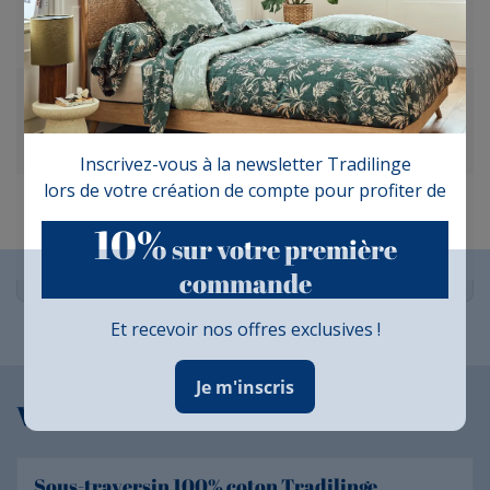
Publié le 19/10/2025 à 09:29
(Date de commande : 04/10/2025)
parfait
Yaelle S.
Publié le 14/02/2025 à 21:03
(Date de commande : 01/02/2025)
Parfait
Inscrivez-vous à la newsletter Tradilinge
lors de votre création de compte pour profiter de
Emmanuelle P.
Publié le 20/07/2024 à 20:43
(Date de commande : 07/07/2024)
10%
sur votre première
Très bien, déjà mis en place
commande
Et recevoir nos offres exclusives !
Je m'inscris
Vous aimerez aussi...
Sous-traversin 100% coton Tradilinge