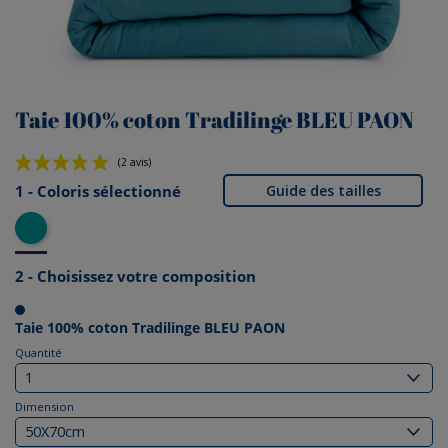
Taie 100% coton Tradilinge BLEU PAON
1 - Coloris sélectionné
Guide des tailles
Bleu Paon
(2 avis)
2 - Choisissez votre composition
Taie 100% coton Tradilinge BLEU PAON
Quantité
Dimension