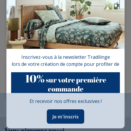
×
10
/10
VOIR L'ATTESTATION
Basé sur 2 avis
Olga O.
Publié le 29/07/2025 à 17:32
(Date de commande : 12/07/2025)
Inscrivez-vous à la newsletter Tradilinge
Excellente qualité
lors de votre création de compte pour profiter de
Viviane D.
10%
sur votre première
Publié le 27/12/2024 à 20:18
(Date de commande : 14/12/2024)
Bleu paon lumineux. Beau tissage ,bel article !
commande
Et recevoir nos offres exclusives !
Je m'inscris
Vous aimerez aussi...