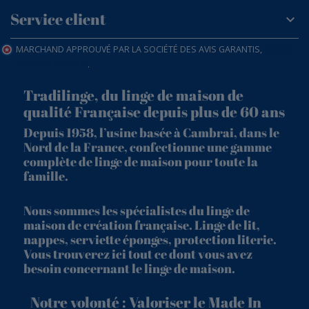
Service client
MARCHAND APPROUVÉ PAR LA SOCIÉTÉ DES AVIS GARANTIS,
CLIQUEZ
ICI POUR VÉRIFIER
.
Tradilinge, du linge de maison de
qualité Française depuis plus de 60 ans
Depuis 1958, l’usine basée à Cambrai, dans le
Nord de la France, confectionne une gamme
complète de linge de maison pour toute la
famille.
Nous sommes les spécialistes du linge de
maison de création française. Linge de lit,
nappes, serviette éponges, protection literie.
Vous trouverez ici tout ce dont vous avez
besoin concernant le linge de maison.
Notre volonté : Valoriser le Made In