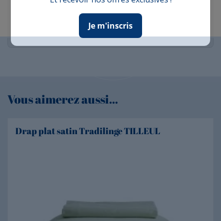
Nicole D.
Publié le 09/10/2025 à 18:51
(Date de commande : 16/09/2025)
jolie et confortable
Je m'inscris
Vous aimerez aussi...
Drap plat satin Tradilinge TILLEUL