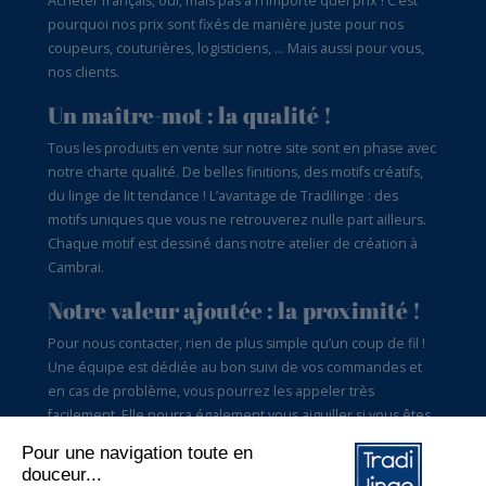
Acheter français, oui, mais pas à n’importe quel prix ! C’est
pourquoi nos prix sont fixés de manière juste pour nos
coupeurs, couturières, logisticiens, … Mais aussi pour vous,
nos clients.
Un maître-mot : la qualité !
Tous les produits en vente sur notre site sont en phase avec
notre charte qualité. De belles finitions, des motifs créatifs,
du linge de lit tendance ! L’avantage de Tradilinge : des
motifs uniques que vous ne retrouverez nulle part ailleurs.
Chaque motif est dessiné dans notre atelier de création à
Cambrai.
Notre valeur ajoutée : la proximité !
Pour nous contacter, rien de plus simple qu’un coup de fil !
Une équipe est dédiée au bon suivi de vos commandes et
en cas de problème, vous pourrez les appeler très
facilement. Elle pourra également vous aiguiller si vous êtes
perdus dans le choix des tailles par exemple. Tradilinge,
c’est aussi du conseil pour vous satisfaire.