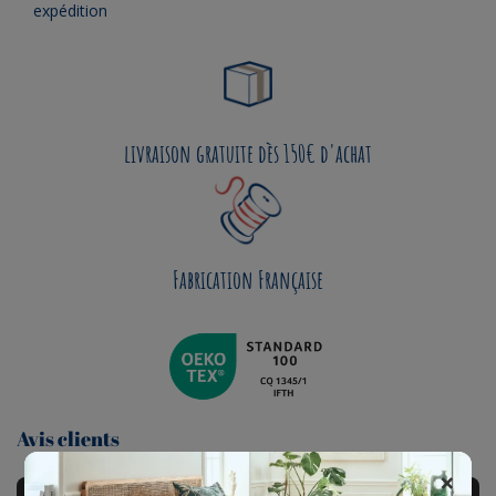
expédition
livraison gratuite dès 150€ d'achat
Fabrication Française
Avis clients
×
AVIS À PROPOS DU PRODUIT