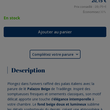
20,15 €
28,79 €
Prix conseillé :
Économisez
30%
En stock
Ajouter au panier
Complétez votre parure

Description
Plongez dans l’univers raffiné des palais italiens avec la
parure de lit
Palazzo Beige
de Tradilinge. Inspiré des
somptueuses fresques et ornements classiques, son motif
délicat apporte une touche d’
élégance intemporelle
à
votre chambre. Le
fond beige doux et lumineux
sublime
les détails sophistiqués du design, créant une atmosphère à