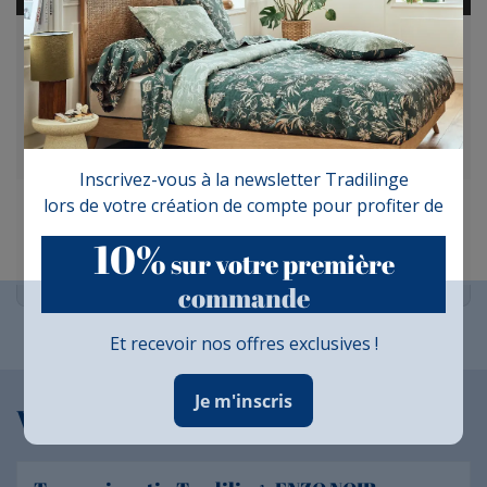
10
/10
VOIR L'ATTESTATION
Basé sur 1 avis
Inscrivez-vous à la newsletter Tradilinge
lors de votre création de compte pour profiter de
Maryse L.
Publié le 30/06/2025 à 18:01
(Date de commande : 19/06/2025)
10%
Parfait
sur votre première
commande
Et recevoir nos offres exclusives !
Je m'inscris
Vous aimerez aussi...