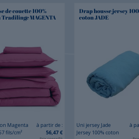
e de couette 100%
Drap housse jersey 10
n Tradilinge MAGENTA
coton JADE
Prix
Prix
ton Magenta
à partir de :
Uni jersey Jade
à pa
7 fils/cm²
56,47 €
Jersey 100% coton
Prix conseillé
Pri