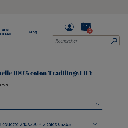
Carte
0
Blog
adeau
nelle 100% coton Tradilinge LILY
(3 avis)