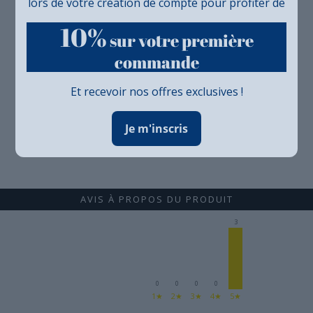
lors de votre création de compte pour profiter de
10%
sur votre première
commande
Et recevoir nos offres exclusives !
Je m'inscris
AVIS À PROPOS DU PRODUIT
3
0
0
0
0
1★
2★
3★
4★
5★