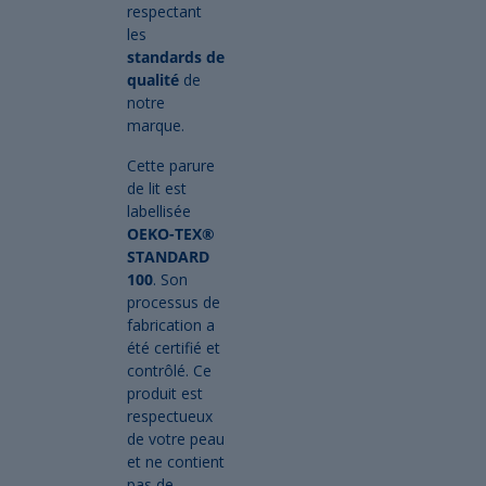
respectant
les
standards de
qualité
de
notre
marque.
Cette parure
de lit est
labellisée
OEKO-TEX®
STANDARD
100
. Son
processus de
fabrication a
été certifié et
contrôlé. Ce
produit est
respectueux
de votre peau
et ne contient
pas de