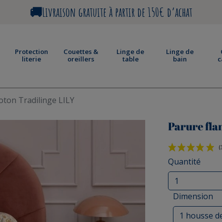
🚚Livraison gratuite à partir de 150€ d’achat
Protection
Couettes &
Linge de
Linge de
literie
oreillers
table
bain
c
oton Tradilinge LILY
Parure fla
Quantité
Dimension