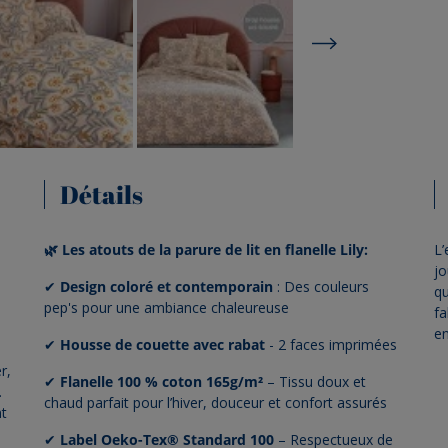
Détails
🌿 Les atouts de la parure de lit en flanelle Lily:
L’
jo
✔
Design coloré et contemporain
: Des couleurs
qu
pep's pour une ambiance chaleureuse
fa
en
✔
Housse de couette avec rabat
- 2 faces imprimées
r,
✔
Flanelle 100 % coton 165g/m²
– Tissu doux et
.
chaud parfait pour l’hiver, douceur et confort assurés
nt
✔
Label Oeko-Tex® Standard 100
– Respectueux de