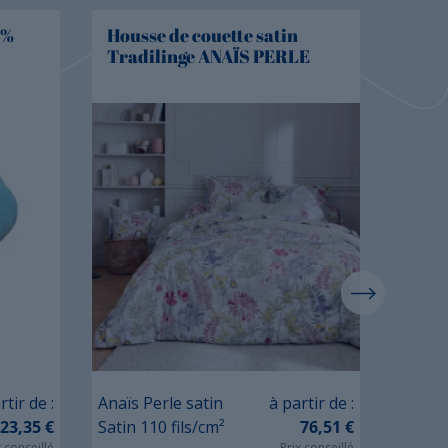
0%
Housse de couette satin
Drap
Tradilinge ANAÏS PERLE
BLA
Prix
rtir de :
Anaïs Perle satin
à partir de :
Uni sa
23,35 €
Satin 110 fils/cm²
76,51 €
Satin 1
x conseillé
Prix conseillé