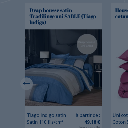
le
Drap housse satin
Houss
Tradilinge uni SABLE (Tiago
coto
Indigo)
Prix
tir de :
Tiago Indigo satin
à partir de :
Uni co
Satin 110 fils/cm²
49,18 €
Coton 5
Prix conseillé