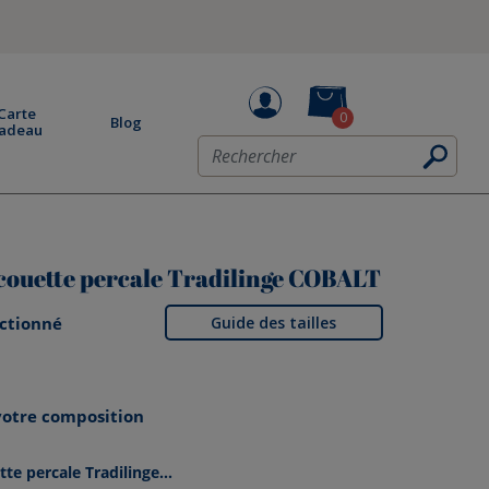
Carte
0
Blog
adeau
couette percale Tradilinge COBALT
ectionné
Guide des tailles
 votre composition
te percale Tradilinge...