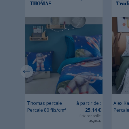
THOMAS
Trad
Prix
tir de :
Thomas percale
à partir de :
Alex Ka
Percale 80 fils/cm²
25,14 €
Percale
Prix conseillé
(2 avis)
35,91 €
41,30 €