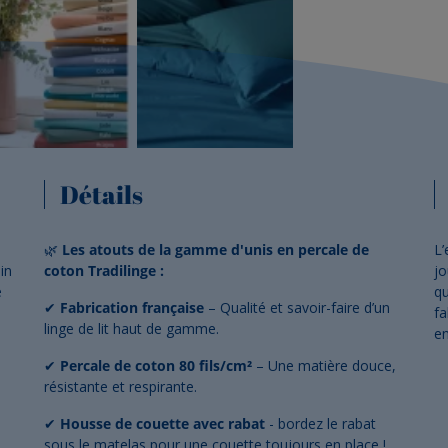
Détails
🌿
Les atouts de la gamme d'unis en percale de
L’
in
coton Tradilinge :
jo
e
qu
✔
Fabrication française
– Qualité et savoir-faire d’un
fa
linge de lit haut de gamme.
en
✔
Percale de coton 80 fils/cm²
– Une matière douce,
résistante et respirante.
✔
Housse de couette avec rabat
- bordez le rabat
sous le matelas pour une couette toujours en place !