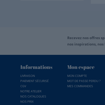
 conseillé
59,00 €
Recevez nos offres sp
nos inspirations, nos 
Informations
Mon espace
LIVRAISON
MON COMPTE
PAIEMENT SÉCURISÉ
MOT DE PASSE PERDU ?
CGV
MES COMMANDES
NOTRE ATELIER
NOS CATALOGUES
NOS PRIX