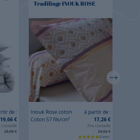
Tradilinge INOUK ROSE
coto
Prix
rtir de :
Inouk Rose coton
à partir de :
Uni bé
19,66 €
Coton 57 fils/cm²
17,26 €
Coton 
x conseillé
Prix conseillé
28,08 €
24,66 €