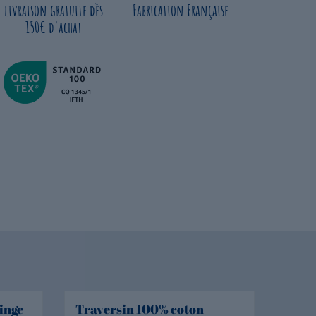
livraison gratuite dès
Fabrication Française
150€ d'achat
inge
Traversin 100% coton
Drap