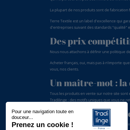
La plupart de nos produits sont de fabrication
Terre Textile est un label d'excellence qui ga
d'entreprises suivant des standards "qualité"
Des prix compétitif
Nous nous attachons à définir une politique de 
Acheter français, oui, mais pas à n’importe que
vous, nos clients.
Un maître-mot : la 
Tous les produits en vente sur notre site sont e
Tradilinge : des motifs uniques que vous ne re
Notre valeur ajouté
Pour nous contacter, rien de plus simple qu’un 