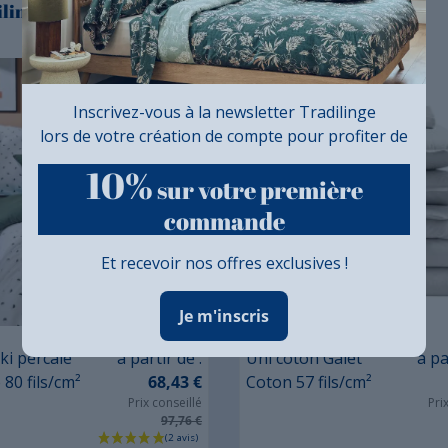
ilinge ALEX KAKI
GALET
Inscrivez-vous à la newsletter Tradilinge
lors de votre création de compte pour profiter de
10%
sur votre première
commande
Et recevoir nos offres exclusives !
Je m'inscris
Prix
Prix
ki percale
à partir de :
Uni coton Galet
à pa
 80 fils/cm²
68,43 €
Coton 57 fils/cm²
Prix conseillé
Pri
97,76 €