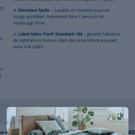
ts
✔
Entretien facile
– Lavable en machine pour un
usage quotidien, traitement Easy Care pour un
repassage facile.
✔
Label Oeko-Tex
®
Standard 100
-
garantit l’absence
es
de substances nocives dans des proportions pouvant
nuire à la santé.
és
s
×
e de couette percale
Taie 100% coton Tradil