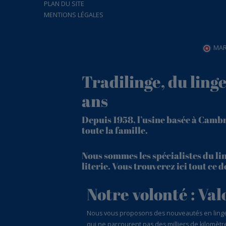
PLAN DU SITE
MENTIONS LÉGALES
MAR
Tradilinge, du ling
ans
Depuis 1958, l’usine basée à Camb
toute la famille.
Nous sommes les spécialistes du lin
literie. Vous trouverez ici tout ce
Notre volonté : Val
Nous vous proposons des nouveautés en linge de
qui ne parcourent pas des milliers de kilomètre