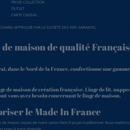
FIN DE COLLECTION
OUTLET
CARTE CADEAU
CHAND APPROUVÉ PAR LA SOCIÉTÉ DES AVIS GARANTIS,
CLIQUEZ ICI POUR 
e de maison de qualité Français
rai, dans le Nord de la France, confectionne une gamme
ge de maison de création française. Linge de lit, nappes
 dont vous avez besoin concernant le linge de maison.
oriser le Made In France
 maison issues de notre savoir-faire Français traditionnel. Nous mettons en
s jusqu’à votre domicile.