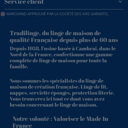
Service client
MARCHAND APPROUVÉ PAR LA SOCIÉTÉ DES AVIS GARANTIS,
CLIQUEZ
ICI POUR VÉRIFIER
.
Tradilinge, du linge de maison de
qualité Française depuis plus de 60 ans
Depuis 1958, l’usine basée à Cambrai, dans le
Nord de la France, confectionne une gamme
complète de linge de maison pour toute la
famille.
Nous sommes les spécialistes du linge de
maison de création française. Linge de lit,
nappes, serviette éponges, protection literie.
Vous trouverez ici tout ce dont vous avez
besoin concernant le linge de maison.
Notre volonté : Valoriser le Made In
France