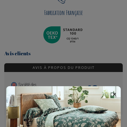
Fabrication Française
Avis clients
AVIS À PROPOS DU PRODUIT
10
/10
×
VOIR L'ATTESTATION
Basé sur 1 avis
FLORIAN B.