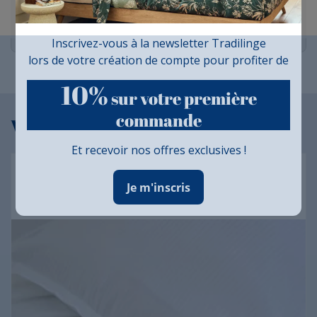
Publié le 18/02/2026 à 17:21
(Date de commande : 28/11/2025)
très belle
Inscrivez-vous à la newsletter Tradilinge
lors de votre création de compte pour profiter de
10%
sur votre première
commande
Vous aimerez aussi...
Et recevoir nos offres exclusives !
Taie satin Tradilinge GRAND HÔTEL BLANC
Je m'inscris