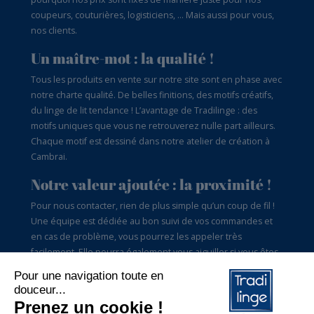
coupeurs, couturières, logisticiens, … Mais aussi pour vous,
nos clients.
Un maître-mot : la qualité !
Tous les produits en vente sur notre site sont en phase avec
notre charte qualité. De belles finitions, des motifs créatifs,
du linge de lit tendance ! L’avantage de Tradilinge : des
motifs uniques que vous ne retrouverez nulle part ailleurs.
Chaque motif est dessiné dans notre atelier de création à
Cambrai.
Notre valeur ajoutée : la proximité !
Pour nous contacter, rien de plus simple qu’un coup de fil !
Une équipe est dédiée au bon suivi de vos commandes et
en cas de problème, vous pourrez les appeler très
facilement. Elle pourra également vous aiguiller si vous êtes
perdus dans le choix des tailles par exemple. Tradilinge,
c’est aussi du conseil pour vous satisfaire.