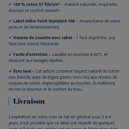
✔
100 % coton 57 fils/cm²
– matière naturelle, respirante,
douceur et confort assurés
✔
Label Oeko-Tex® Standard 100
– Respectueux de votre
peau et de l’environnement
✔
Housse de couette avec rabat
-
1 face imprimée, une
face unie coloris Moutarde
✔
Facile
d’entretien
– Lavable en machine à 60°C et
résistant aux lavages répétés
✔
Écru lavé
– Cet article conserve l’aspect naturel du coton
non blanchi, avec de légers points noirs liés aux résidus de
coques de coton. Imperceptibles au toucher, ils n’altèrent
en rien la douceur et le confort du tissu.
Livraison
L’expédition de votre colis se fait en général sous 3 à 4
jours. Il est possible que ce délai soit retardé de quelques
jours si l’un de vos articles est en cours de fabrication dans