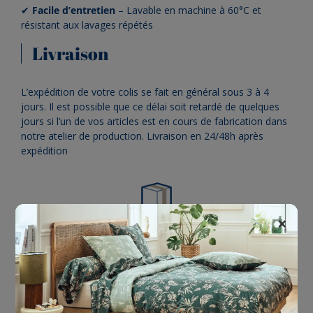
✔
Facile d’entretien
– Lavable en machine à 60°C et
résistant aux lavages répétés
Livraison
L’expédition de votre colis se fait en général sous 3 à 4
jours. Il est possible que ce délai soit retardé de quelques
jours si l’un de vos articles est en cours de fabrication dans
notre atelier de production. Livraison en 24/48h après
expédition
×
livraison gratuite dès 150€ d'achat