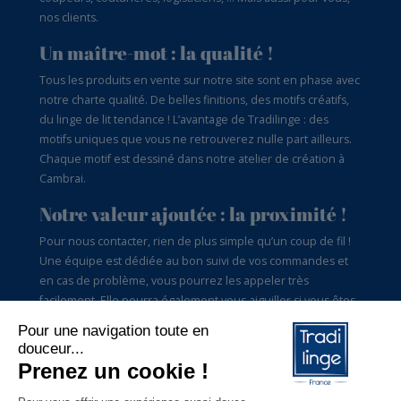
nos clients.
Un maître-mot : la qualité !
Tous les produits en vente sur notre site sont en phase avec
notre charte qualité. De belles finitions, des motifs créatifs,
du linge de lit tendance ! L’avantage de Tradilinge : des
motifs uniques que vous ne retrouverez nulle part ailleurs.
Chaque motif est dessiné dans notre atelier de création à
Cambrai.
Notre valeur ajoutée : la proximité !
Pour nous contacter, rien de plus simple qu’un coup de fil !
Une équipe est dédiée au bon suivi de vos commandes et
en cas de problème, vous pourrez les appeler très
facilement. Elle pourra également vous aiguiller si vous êtes
perdus dans le choix des tailles par exemple. Tradilinge,
c’est aussi du conseil pour vous satisfaire.