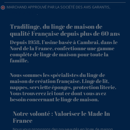
MARCHAND APPROUVÉ PAR LA SOCIÉTÉ DES AVIS GARANTIS,
CLIQUEZ
ICI POUR VÉRIFIER
.
Tradilinge, du linge de maison de
qualité Française depuis plus de 60 ans
Depuis 1958, l’usine basée à Cambrai, dans le
Nord de la France, confectionne une gamme
complète de linge de maison pour toute la
famille.
Nous sommes les spécialistes du linge de
maison de création française. Linge de lit,
nappes, serviette éponges, protection literie.
Vous trouverez ici tout ce dont vous avez
besoin concernant le linge de maison.
Notre volonté : Valoriser le Made In
France
Nous vous proposons des nouveautés en linge de maison